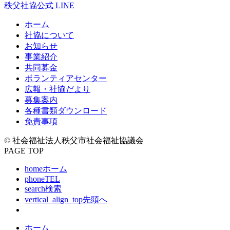
秩父社協公式 LINE
ホーム
社協について
お知らせ
事業紹介
共同募金
ボランティアセンター
広報・社協だより
募集案内
各種書類ダウンロード
免責事項
© 社会福祉法人秩父市社会福祉協議会
PAGE TOP
home
ホーム
phone
TEL
search
検索
vertical_align_top
先頭へ
ホーム