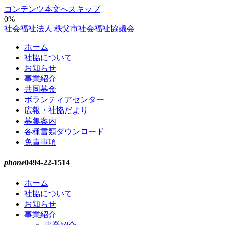
コンテンツ本文へスキップ
0%
社会福祉法人 秩父市社会福祉協議会
ホーム
社協について
お知らせ
事業紹介
共同募金
ボランティアセンター
広報・社協だより
募集案内
各種書類ダウンロード
免責事項
phone
0494-22-1514
ホーム
社協について
お知らせ
事業紹介