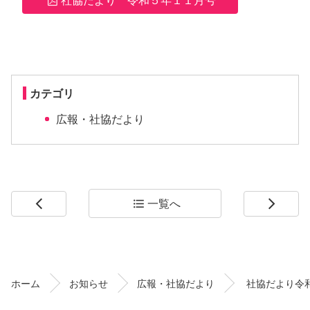
カテゴリ
広報・社協だより
一覧へ
arrow_back_ios
format_list_bulleted
arrow_forward_ios
コ
ペ
ン
ー
テ
ジ
ン
の
ホーム
お知らせ
広報・社協だより
社協だより令
ツ
先
本
頭