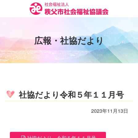
コ
ン
テ
ン
ツ
広
報
・
社
協
だ
よ
り
本
文
へ
ス
キ
ッ
プ
社協だより令和５年１１月号
2023年11月13日
社協だより 令和５年１１月号