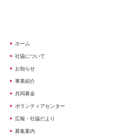
文
へ
の
戻
先
る
頭
へ
ホーム
戻
る
社協について
お知らせ
事業紹介
共同募金
ボランティアセンター
広報・社協だより
募集案内