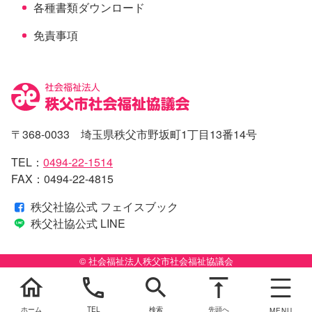
各種書類ダウンロード
免責事項
〒368-0033 埼玉県秩父市野坂町1丁目13番14号
TEL：
0494-22-1514
FAX：0494-22-4815
秩父社協公式 フェイスブック
秩父社協公式 LINE
© 社会福祉法人秩父市社会福祉協議会
home
phone
search
vertical_align_top
ホーム
TEL
検索
先頭へ